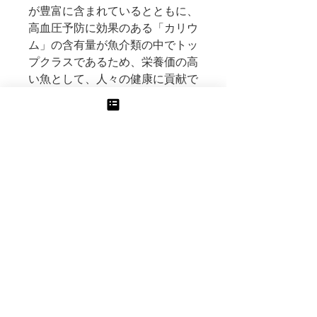
が豊富に含まれているとともに、
高血圧予防に効果のある「カリウ
ム」の含有量が魚介類の中でトッ
プクラスであるため、栄養価の高
い魚として、人々の健康に貢献で
きる魚です。
加えて、ワイン製造の過程で生じ
るブドウの搾りかすを有効活用す
ることは、資源循環型社会の構築
の一端を担うとともに、環境に配
慮した取組に繋がるものと自負し
ております。
内容
養殖ぶどうカンパチ(宮崎県産)
お届け日
1尾あたり3.0-3.3K
三枚卸の場合は皮付きフィレ2枚(真空