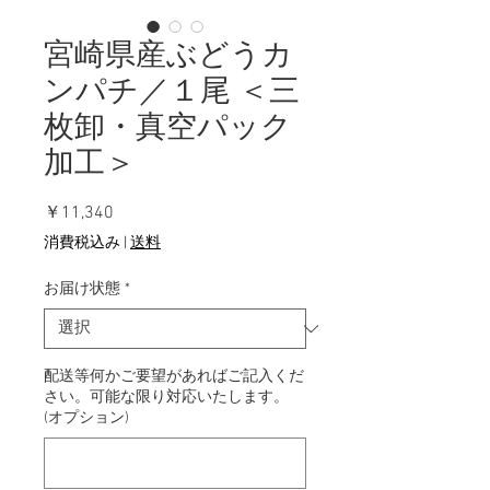
宮崎県産ぶどうカ
ンパチ／１尾 ＜三
枚卸・真空パック
加工＞
価
￥11,340
格
消費税込み
|
送料
お届け状態
*
配送等何かご要望があればご記入くだ
さい。可能な限り対応いたします。
(オプション)