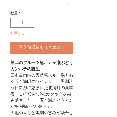
0/500
数量
*
在庫なし
再入荷通知をリクエスト
第二のフルーツ魚、五ヶ瀬ぶどう
カンパチの誕生！
日本最南端の天然雪スキー場もあ
る五ヶ瀬町のワイナリー、黒潮洗
う日向灘に恵まれた北浦町の漁業
者。この異例な2社がタッグを組
み誕生した、「五ヶ瀬ぶどうカン
パチ 桜舞～AUBE～」。
大地の香りと黒潮の恵みが融合し